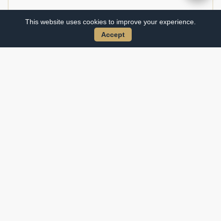
This website uses cookies to improve your experience.
Accept
Gut zu wissen
Hausregeln
Check-in
:
3 pm