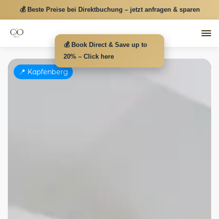
💰 Beste Preise bei Direktbuchung – jetzt anfragen & sparen
💰 Book Direct & Save up to
20% – Click here
📍 Kapfenberg