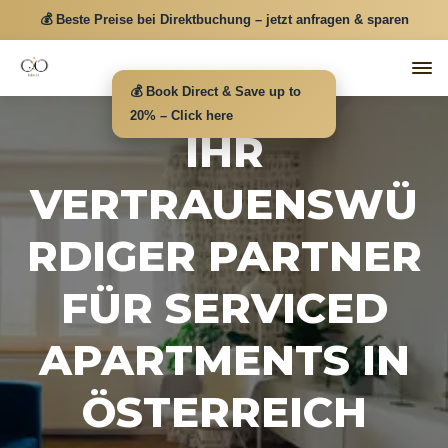
💰 Beste Preise bei Direktbuchung – jetzt anfragen & sparen
💰 Book Direct & Save up to
20% – Click here
IHR
VERTRAUENSWÜ
RDIGER PARTNER
FÜR SERVICED
APARTMENTS IN
ÖSTERREICH